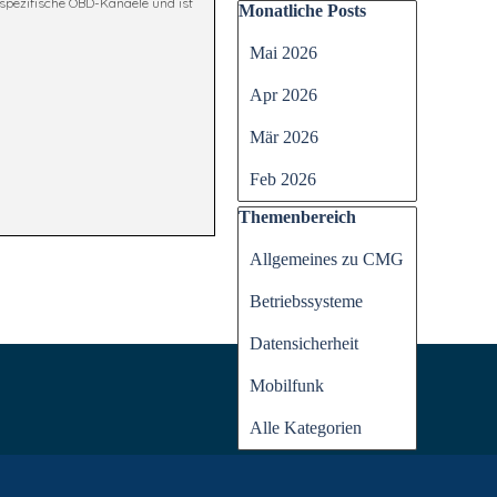
rspezifische OBD-Kanaele und ist
Block überspringen Monatli
Monatliche Posts
Mai 2026
Apr 2026
Mär 2026
Feb 2026
Block überspringen Themen
Themenbereich
Allgemeines zu CMG
Betriebssysteme
Datensicherheit
Mobilfunk
Alle Kategorien