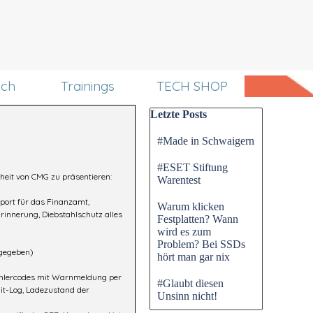
uch
Trainings
TECH SHOP
Block überspringen Letzte P
Letzte Posts
#Made in Schwaigern
#ESET Stiftung
heit von CMG zu präsentieren:
Warentest
xport für das Finanzamt,
Warum klicken
innerung, Diebstahlschutz alles
Festplatten? Wann
wird es zum
Problem? Bei SSDs
igegeben)
hört man gar nix
fehlercodes mit Warnmeldung per
#Glaubt diesen
dit-Log, Ladezustand der
Unsinn nicht!