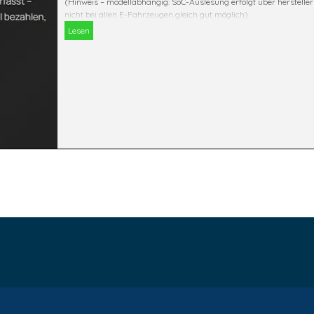
(Hinweis – modellabhängig: SoC-Auslesung erfolgt über herstelle
nicht bei allen E-Fahrzeugen gleich gut möglich)
Lesen