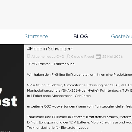
Menü überspringen
Startseite
BLOG
Gästeb
#Made in Schwaigern
Allgemeines zu CMG
Claudia Riedel
25 Mai 2026
- CMG Tracker + Fahrtenbuch
Wir haben den Frühling fleißig genutzt, um Ihnen eine Produktneu
GPS Ortung in Echzeit, Automatische Erfassung per OBD II, PDF E
Manipulationsschutz (SHA-256-Hash-Kette), Fahrtenbuch, TÜV Er
in 1 Paket ohne Abonnement - Gebühren
erweiterte OBD Auswertungen (wenn vom Fahrzeughersteller fre
Tankstand und Füllstand in Echtzeit, Kraftstoffverbrauch, Motor
E-Mail, Bordspannung der 12 V Batterie, Motor-Ereignisse und Au
Traktionsbatterie für Elektrofahrzeuge