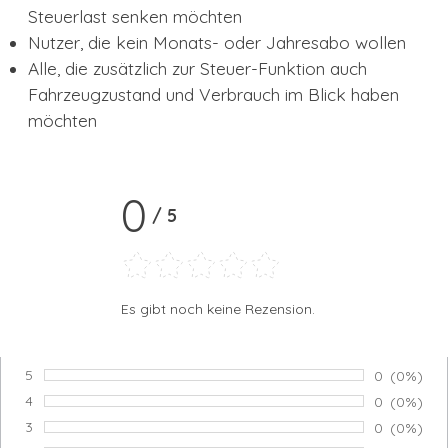
Steuerlast senken möchten
Nutzer, die kein Monats- oder Jahresabo wollen
Alle, die zusätzlich zur Steuer-Funktion auch
Fahrzeugzustand und Verbrauch im Blick haben
möchten
0
/
5
Es gibt noch keine Rezension.
5
Anzahl von
0
Prozents
(0%)
Bewertung:
4
Anzahl von
0
Prozents
(0%)
Bewertung:
3
Anzahl von
0
Prozents
(0%)
Bewertung: