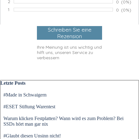
2
Anzahl von
0
Prozents
(0%)
Bewertung:
1
Anzahl von
0
Prozents
(0%)
Bewertung:
Ihre Meinung ist uns wichtig und
hilft uns, unseren Service zu
verbessern
Block überspringen Letzte Posts
Letzte Posts
#Made in Schwaigern
#ESET Stiftung Warentest
Warum klicken Festplatten? Wann wird es zum Problem? Bei
SSDs hört man gar nix
#Glaubt diesen Unsinn nicht!