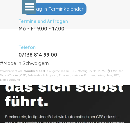
Direkt zum Seiteninhalt
Menü überspringen
Eintrag in Terminkalender
Termine und Anfragen
Mo - Fr 9
.00 - 17.00
Telefon
07138 814 99 00
#Made in Schwaigern
Veröffentlicht von
Claudia Riedel
in
Allgemeines zu CMG
· Montag 25 Mai 2026 ·
1 Minuten
Tags:
#Tracker
,
OBD
,
Fahrtenbuch
,
Logbuch
,
Fahrzeugkontrolle
,
Fahrzeugdaten
,
ohne
,
ABO
,
Einmalzahlung