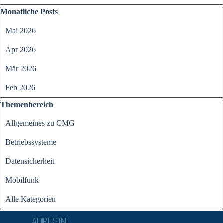
Block überspringen Monatliche Posts
Monatliche Posts
Mai 2026
Apr 2026
Mär 2026
Feb 2026
Block überspringen Themenbereich
Themenbereich
Allgemeines zu CMG
Betriebssysteme
Datensicherheit
Mobilfunk
Alle Kategorien
ADRESSE
TELEFON