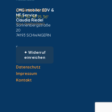
CMG-mobiler EDV &
07138 814 99 00
MF Service
0151 50 58 15 36
*
Claudia Riedel
*(nur Nachrichten)
Sonnenbergstraße
20
74193 SCHWAIGERN
Fragen zu
✦ Widerruf
einreichen
AGBs
Datenschutz
Impressum
Kontakt