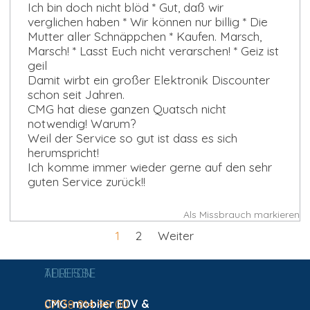
Ich bin doch nicht blöd * Gut, daß wir
verglichen haben * Wir können nur billig * Die
Mutter aller Schnäppchen * Kaufen. Marsch,
Marsch! * Lasst Euch nicht verarschen! * Geiz ist
geil
Damit wirbt ein großer Elektronik Discounter
schon seit Jahren.
CMG hat diese ganzen Quatsch nicht
notwendig! Warum?
Weil der Service so gut ist dass es sich
herumspricht!
Ich komme immer wieder gerne auf den sehr
guten Service zurück!!
Als Missbrauch markieren
Aktuelle Seite:
1
Gehen Sie zu Seite:
2
Weiter
ADRESSE
TELEFON
CMG-mobiler EDV &
07138 814 99 00