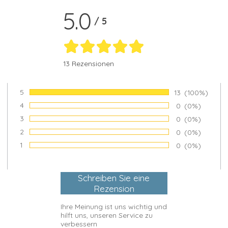
5.0
/
5
13 Rezensionen
5
Anzahl von Bew
13
Prozentsatz 
(100%)
Bewertung:
4
Anzahl von Bew
0
Prozentsatz 
(0%)
Bewertung:
3
Anzahl von Bew
0
Prozentsatz 
(0%)
Bewertung:
2
Anzahl von Bew
0
Prozentsatz 
(0%)
Bewertung:
1
Anzahl von Bew
0
Prozentsatz 
(0%)
Bewertung:
Ihre Meinung ist uns wichtig und
hilft uns, unseren Service zu
verbessern