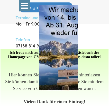
Direkt zum Seiteninhalt
Menü überspringen
Eintrag in Terminkalender
Termine und Anfragen
Mo - Fr 9
.00 - 17.00
Telefon
07138 814 99 00
Ich freue mich auf Ihren Eintrag in das Gästebuch der
Homepage von CMG Gemmingen. Je voller, desto toller!
Danke!
Hier können Sie uns eine Bewertung hinterlassen
Sie können damit anderen mitteilen, wie Sie mit dem
Service von Claudia Riedel zufrieden waren.
Vielen Dank für einen Eintrag!